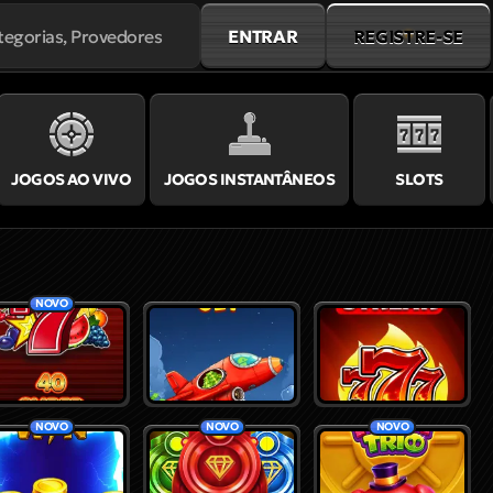
tegorias, Provedores
ENTRAR
REGISTRE-SE
JOGOS AO VIVO
JOGOS INSTANTÂNEOS
SLOTS
NOVO
Super Hot Bell Link
Treasure Jet
777 Hell Streak
NOVO
NOVO
NOVO
Thunder Win Hold and Win
3 Rail Express Hold & Win
Rich Piggy Trio