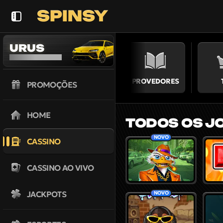
URUS
PROMOÇÃO
PROVEDORES
PROMOÇÕES
HOME
TODOS OS J
NOVO
CASSINO
Fruit Attack 5 Pate Link
Wild H
CASSINO AO VIVO
JACKPOTS
NOVO
Cred
Hungry