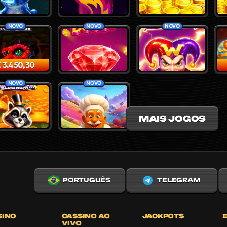
NOVO
NOVO
NOVO
Double Dragon Gold Hold&Win
Super 7's Boost
Joker Power Spin Hold and Win
 3.450,30
NOVO
NOVO
 Bucks Bonanza
Sweet Candy Fortune Bonanza
MAIS JOGOS
PORTUGUÊS
TELEGRAM
SINO
CASSINO AO
JACKPOTS
VIVO