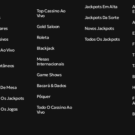
Jackpots Em Alta
A
Top Cassino Ao
E
Vivo
s
Jackpots Da Sorte
A
Gold Saloon
ares
Novos Jackpots
E
Roleta
sivos
Todos Os Jackpots
F
Blackjack
 Ao Vivo
T
Mesas
Internacionais
ntâneos
T
Game Shows
B
Bacará & Dados
 De Mesa
H
Pôquer
 Os Jackpots
F
A
Todo O Cassino Ao
 Os Jogos
Vivo
B