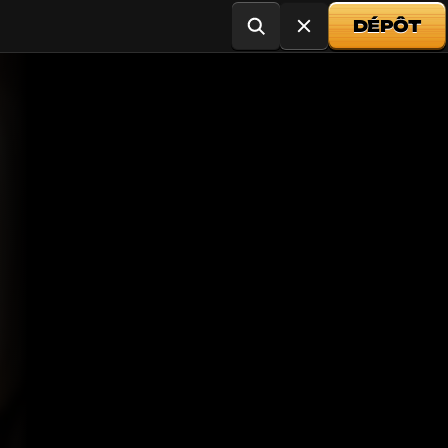
DÉPÔT