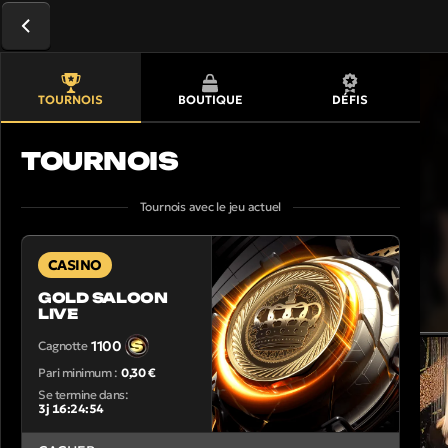
TOURNOIS
BOUTIQUE
DÉFIS
TOURNOIS
Tournois avec le jeu actuel
CASINO
GOLD SALOON
LIVE
1100
Cagnotte
Pari minimum :
0,30 €
Se termine dans:
3j 16:24:54