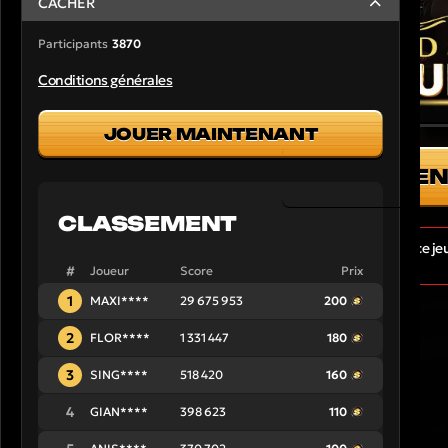
CACHER
Participants
3870
Conditions générales
JOUER MAINTENANT
JOUER EN
CLASSEMENT
Malheureusement, ce jeu
démo.
#
Joueur
Score
Prix
1
MAXI****
29 675 953
200
2
FLOR****
1 331 447
180
3
SING****
518 420
160
4
GIAN****
398 623
110