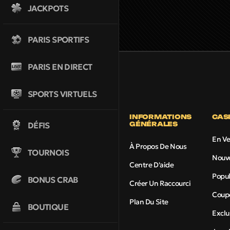
JACKPOTS
PARIS SPORTIFS
PARIS EN DIRECT
SPORTS VIRTUELS
INFORMATIONS
CAS
DÉFIS
GÉNÉRALES
En V
À Propos De Nous
TOURNOIS
Nouv
Centre D'aide
Popul
BONUS CRAB
Créer Un Raccourci
Coup
Plan Du Site
BOUTIQUE
Exclu