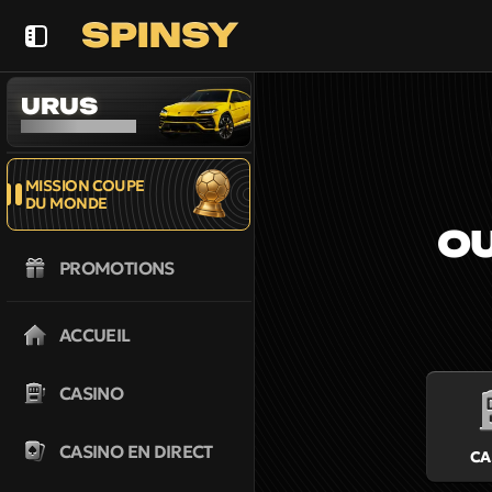
URUS
PROMOTION
MISSION COUPE
DU MONDE
OU
PROMOTIONS
ACCUEIL
CASINO
CASINO EN DIRECT
CA