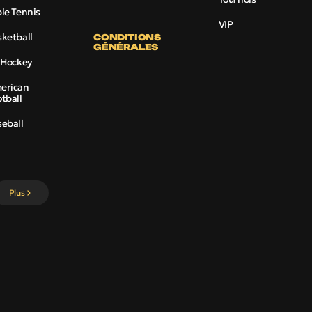
le Tennis
VIP
sketball
CONDITIONS
GÉNÉRALES
 Hockey
erican
tball
seball
Plus