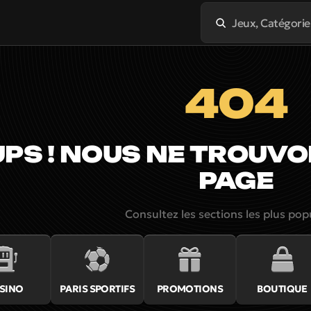
Jeux, Catégorie
404
PS ! NOUS NE TROUVO
PAGE
Consultez les sections les plus popu
SINO
PARIS SPORTIFS
PROMOTIONS
BOUTIQUE