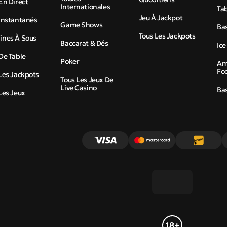
En Direct
Internationales
Tab
Jeu À Jackpot
Instantanés
Game Shows
Ba
Tous Les Jackpots
ines À Sous
Baccarat & Dés
Ice
De Table
Poker
Am
Foo
Les Jackpots
Tous Les Jeux De
Live Casino
Ba
Les Jeux