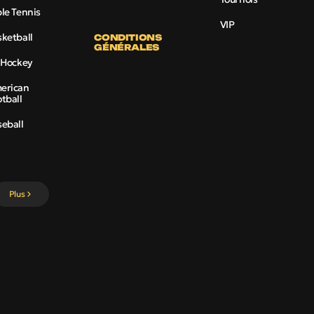
le Tennis
VIP
sketball
CONDITIONS
GÉNÉRALES
 Hockey
erican
tball
seball
Plus