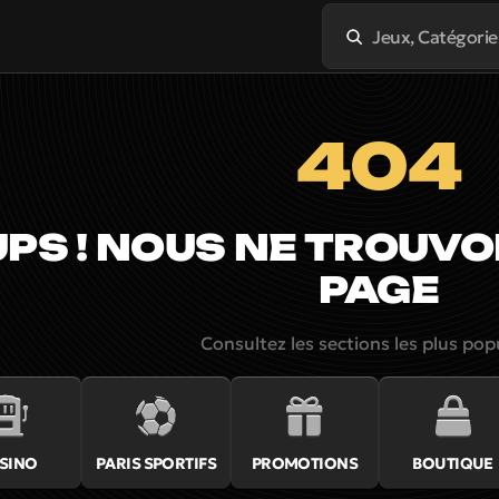
Jeux, Catégorie
404
PS ! NOUS NE TROUVO
PAGE
Consultez les sections les plus popu
SINO
PARIS SPORTIFS
PROMOTIONS
BOUTIQUE