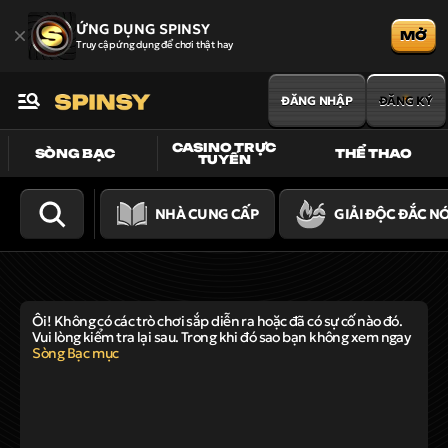
ỨNG DỤNG SPINSY
MỞ
Truy cập ứng dụng để chơi thật hay
ĐĂNG NHẬP
ĐĂNG KÝ
CASINO TRỰC
SÒNG BẠC
THỂ THAO
TUYẾN
NHÀ CUNG CẤP
GIẢI ĐỘC ĐẮC N
Ôi! Không có các trò chơi sắp diễn ra hoặc đã có sự cố nào đó.
Vui lòng kiểm tra lại sau. Trong khi đó sao bạn không xem ngay
Sòng Bạc mục