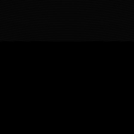
TÜRKÇE
CANLI YARDIM
TELEGRAM
GENEL BILGILER