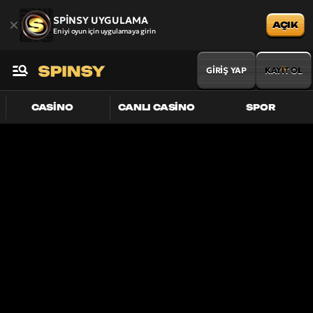
SPINSY UYGULAMA
AÇIK
En iyi oyun için uygulamaya girin
GIRIŞ YAP
KAYIT OL
CASINO
CANLI CASINO
SPOR