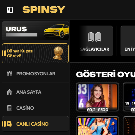
URUS
PROMOSYON
SAĞLAYICILAR
EN I
Dünya Kupası
Görevi!
GÖSTERI OY
PROMOSYONLAR
Mega Fire Blaze Roulette Live
Mega 
ANA SAYFA
19
1
CASINO
€0,2
- €500
€0
35
1
Mega Wheel
Cabare
CANLI CASINO
22