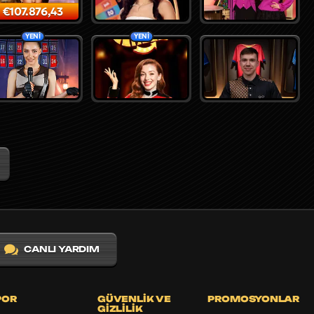
€107.876,43
YENI
YENI
amite Roulette
Wonder Wheel
Top Card
CANLI YARDIM
POR
GÜVENLIK VE
PROMOSYONLAR
GIZLILIK