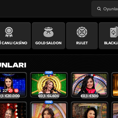
Oyunlar,
YI CANLI CASINO
GOLD SALOON
RULET
BLACKJ
UNLARI
YENI
Roulette
Money Time
Adventures Beyond Wonderland Live
Lan
5
22
21
18
,1
- €20.000
€0,1
- €4.600
€0,1
- €500
2
4
23
0
YENI
t Roulette
Road To Eldorado
Treasure Island
Veg
8
15
16
27