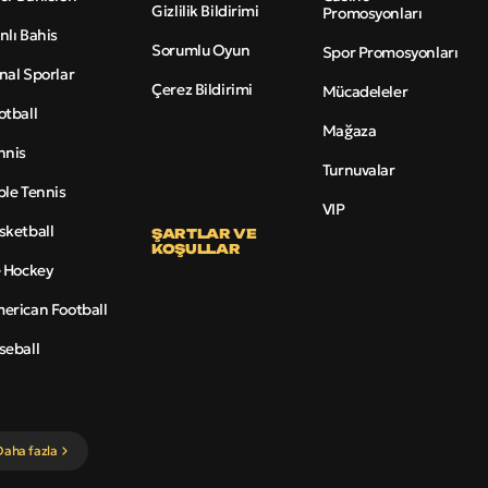
Gizlilik Bildirimi
Promosyonları
nlı Bahis
Sorumlu Oyun
Spor Promosyonları
nal Sporlar
Çerez Bildirimi
Mücadeleler
otball
Mağaza
nnis
Turnuvalar
ble Tennis
VIP
sketball
ŞARTLAR VE
KOŞULLAR
e Hockey
erican Football
seball
Daha fazla