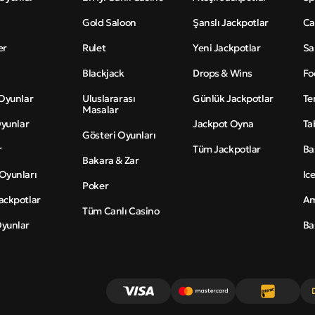
Gold Saloon
Şanslı Jackpotlar
Ca
er
Rulet
Yeni Jackpotlar
Sa
Blackjack
Drops & Wins
Fo
 Oyunlar
Uluslararası
Günlük Jackpotlar
Te
Masalar
Oyunlar
Jackpot Oyna
Ta
Gösteri Oyunları
r
Tüm Jackpotlar
Ba
Bakara & Zar
Oyunları
Ic
Poker
ackpotlar
Am
Tüm Canlı Casino
yunlar
Ba