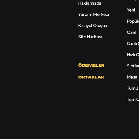
Hakkımızda
Yeni
Yardım Merkezi
Popül
Kısayol Oluştur
Özel
Site Haritası
Canlı
Hızlı 
ÖDEMELER
Slotla
Masa 
ORTAKLAR
Tüm J
Tüm O