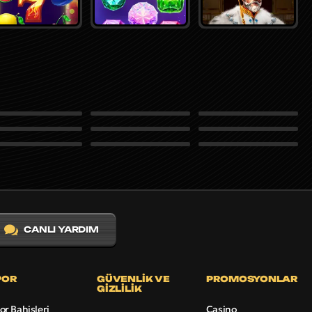
CANLI YARDIM
POR
GÜVENLIK VE
PROMOSYONLAR
GIZLILIK
or Bahisleri
Casino