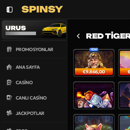
URUS
PROMOSYON
RED TIGE
PROMOSYONLAR
YENI
Dynamite Riches The Mother Lode
Jackpo
ANA SAYFA
€9.866,00
CASINO
Cirque de la Fortune
Ninja
CANLI CASINO
JACKPOTLAR
Piggy Riches Megaways
Aztec 