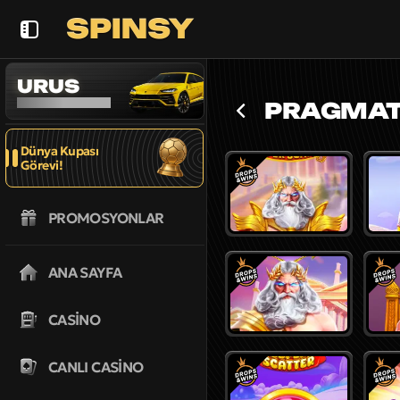
URUS
PROMOSYON
PRAGMAT
Dünya Kupası
Görevi!
Gates of Olympus Super Scatter
Sugar
PROMOSYONLAR
Gates of Olympus
Fortun
ANA SAYFA
CASINO
Sweet Bonanza Super Scatter
Sweet
CANLI CASINO