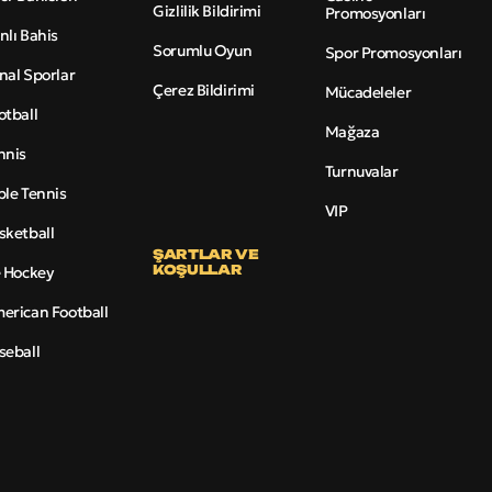
Gizlilik Bildirimi
Promosyonları
nlı Bahis
Sorumlu Oyun
Spor Promosyonları
nal Sporlar
Çerez Bildirimi
Mücadeleler
otball
Mağaza
nnis
Turnuvalar
ble Tennis
VIP
sketball
ŞARTLAR VE
KOŞULLAR
e Hockey
erican Football
seball