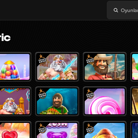
Oyunlar,
IC
 Rush 1000
Gates of Olympus 1000
Big Bass Splash
Swe
e of Olympus
Big Bass Bonanza
Sweet Rush Bonanza
 Bonanza
Sugar Rush
Buffalo King Megaways