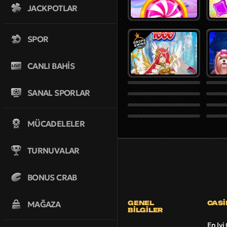
JACKPOTLAR
Starlight Princess 1000
The D
SPOR
CANLI BAHIS
SANAL SPORLAR
MÜCADELELER
TURNUVALAR
BONUS CRAB
MAĞAZA
GENEL
CAS
BILGILER
En Iyi