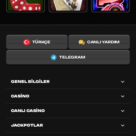
TÜRKÇE
CANLI YARDIM
TELEGRAM
GENEL BILGILER
CASINO
CANLI CASINO
JACKPOTLAR