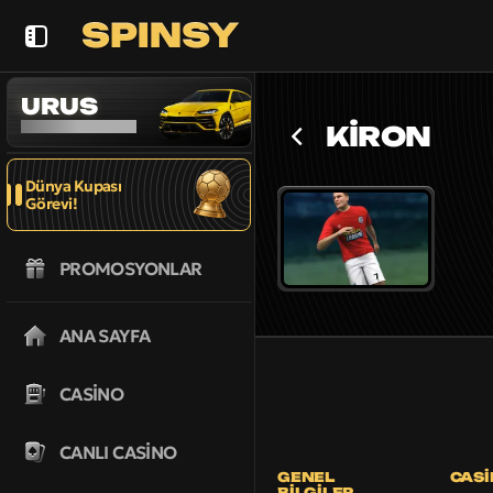
URUS
PROMOSYON
KIRON
Dünya Kupası
Görevi!
Kiron virtual sports
PROMOSYONLAR
ANA SAYFA
CASINO
CANLI CASINO
GENEL
CAS
BILGILER