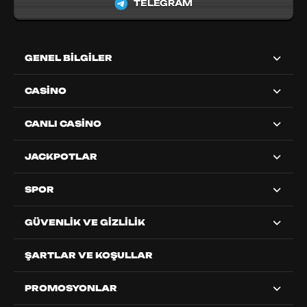
TELEGRAM
GENEL BILGILER
CASINO
CANLI CASINO
JACKPOTLAR
SPOR
GÜVENLIK VE GIZLILIK
ŞARTLAR VE KOŞULLAR
PROMOSYONLAR