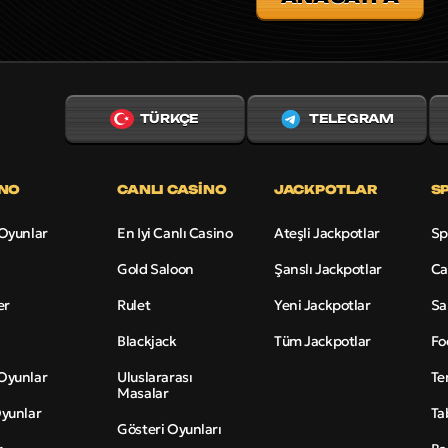
TÜRKÇE
TELEGRAM
INO
CANLI CASINO
JACKPOTLAR
S
 Oyunlar
En Iyi Canlı Casino
Ateşli Jackpotlar
Sp
Gold Saloon
Şanslı Jackpotlar
Ca
er
Rulet
Yeni Jackpotlar
Sa
Blackjack
Tüm Jackpotlar
Fo
 Oyunlar
Uluslararası
Te
Masalar
Oyunlar
Ta
Gösteri Oyunları