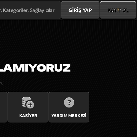
 Kategoriler, Sağlayıcılar
GIRIŞ YAP
KAYIT OL
ULAMIYORUZ
n.
KASIYER
YARDIM MERKEZI