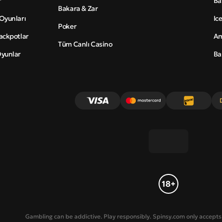
r
Ba
Bakara & Zar
Oyunları
Ic
Poker
ackpotlar
Am
Tüm Canlı Casino
yunlar
Ba
Gambling can be addictive. Play responsibly. Spinsy.com only accepts