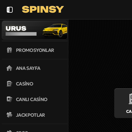
URUS
PROMOSYON
PROMOSYONLAR
ANA SAYFA
CASINO
CANLI CASINO
CA
JACKPOTLAR