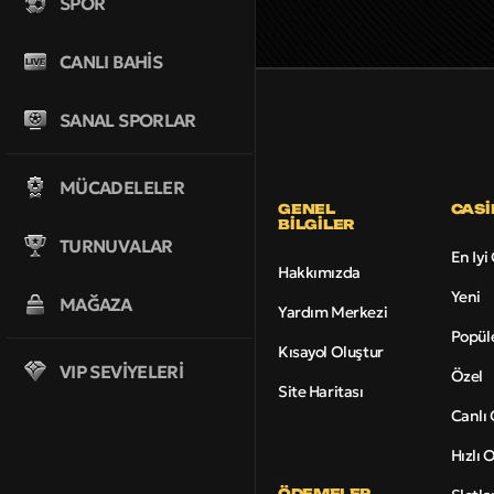
SPOR
CANLI BAHIS
SANAL SPORLAR
MÜCADELELER
GENEL
CAS
BILGILER
TURNUVALAR
En Iyi
Hakkımızda
Yeni
MAĞAZA
Yardım Merkezi
Popül
Kısayol Oluştur
VIP SEVIYELERI
Özel
Site Haritası
Canlı
Hızlı 
ÖDEMELER