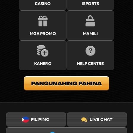
CASINO
ISPORTS
MGA PROMO
MAMILI
KAHERO
HELP CENTRE
PANGUNAHING PAHINA
FILIPINO
LIVE CHAT