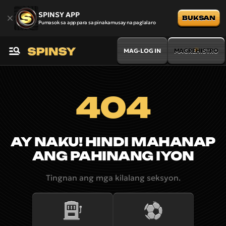
SPINSY APP
BUKSAN
Pumasok sa app para sa pinakamusay na paglalaro
MAG-LOG IN
MAGREHISTRO
404
AY NAKU! HINDI MAHANAP
ANG PAHINANG IYON
Tingnan ang mga kilalang seksyon.