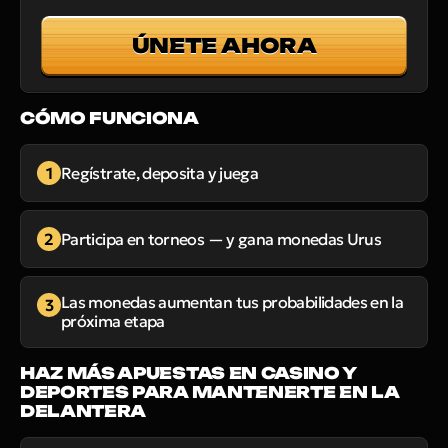
ÚNETE AHORA
CÓMO FUNCIONA
1
Regístrate, deposita y juega
2
Participa en torneos — y gana monedas Urus
Las monedas aumentan tus probabilidades en la
3
próxima etapa
HAZ MÁS APUESTAS EN CASINO Y
DEPORTES PARA MANTENERTE EN LA
DELANTERA