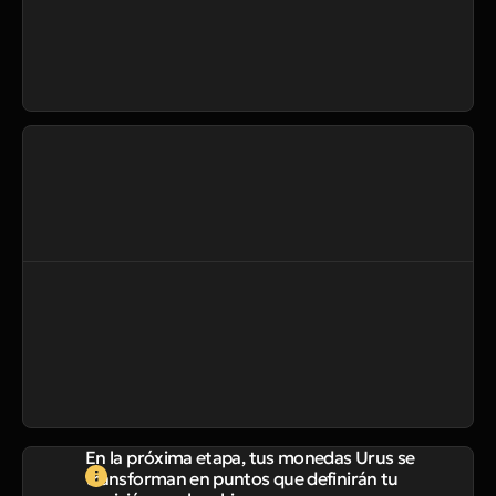
En la próxima etapa, tus monedas Urus se
transforman en puntos que definirán tu