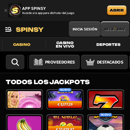
APP SPINSY
ABRIR
Accede a la app para disfrutar del juego
INICIA SESIÓN
REGÍSTRATE
CASINO
CASINO
DEPORTES
EN VIVO
PROVEEDORES
DESTACADOS
TODOS LOS JACKPOTS
NUEVO
Lucky Lady's Charm Deluxe
Wish of a Lifetime: Hold & Win
Chip Runner
€ 3,177.29
NUEVO
Purple Hot
Art of Gold - Golden Coins Link
9 Balls
€ 53,879.97