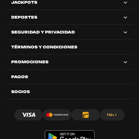
JACKPOTS
DEPORTES
SEGURIDAD Y PRIVACIDAD
TÉRMINOS Y CONDICIONES
PROMOCIONES
PAGOS
SOCIOS
Más