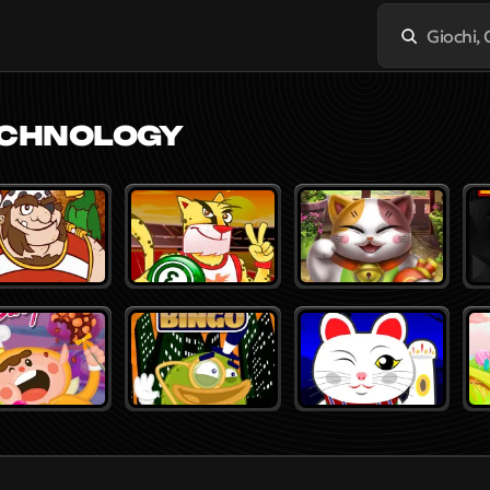
Giochi, 
ECHNOLOGY
s
Show Ball
Super Pachinko Plus
Sup
 Bingo 3D
Super Flex Bingo
Super Pachinko
Can