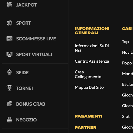
JACKPOT
SPORT
INFORMAZIONI
CAS
GENERALI
SCOMMESSE LIVE
Top
Informazioni Su Di
Noi
Novit
SPORT VIRTUALI
Centro Assistenza
Popol
Crea
SFIDE
Mondi
Collegamento
Esclus
Mappa Del Sito
TORNEI
Gioch
BONUS CRAB
Gioch
Slot
PAGAMENTI
NEGOZIO
Gioch
PARTNER