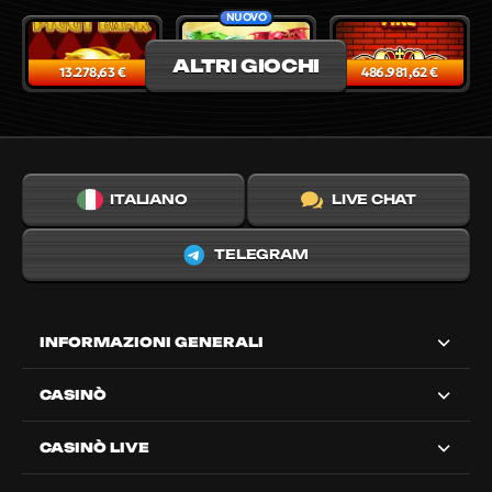
NUOVO
Break the Piggy Bank
Olympigs
Crown of Fire Jackpot Play
ALTRI GIOCHI
13.278,63 €
486.981,62 €
ITALIANO
LIVE CHAT
TELEGRAM
INFORMAZIONI GENERALI
CASINÒ
CASINÒ LIVE