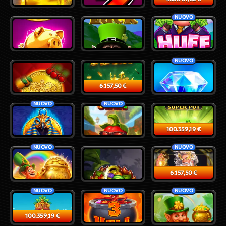
NUOVO
Piggy Party XL
Leprechaun's Luck
Huff n' Wolf
NUOVO
Crown Coins
777 Strike
Mad Hit Diamonds Deluxe
6.157,50 €
NUOVO
NUOVO
Coins of Ra Deluxe
Chili XXX
Porko Collect Super Pot
100.359,19 €
NUOVO
NUOVO
Leprechaun’s Gold Streak
Wild 27
Zeus Lightning MegaWays
6.157,50 €
NUOVO
NUOVO
NUOVO
Cocktail Rush Buy Bonus
3 Hell Pots
Lucky Clover
100.359,19 €