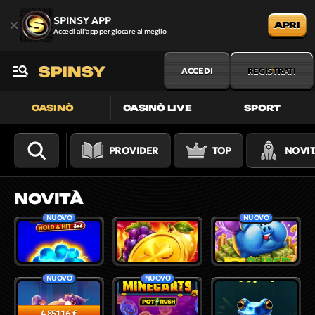
SPINSY APP
APRI
Accedi all'app per giocare al meglio
ACCEDI
REGISTRATI
CASINÒ
CASINÒ LIVE
SPORT
PROVIDER
TOP
NOVIT
NOVITÀ
NUOVO
NUOVO
Clover Spark - Hold & Hit 3x3
Flame Fruits Frenzy Hold and Win
3 Super Porky Banks
NUOVO
NUOVO
Beaks Gold
Money Minecarts
Hungry Frog
4.851,16 €