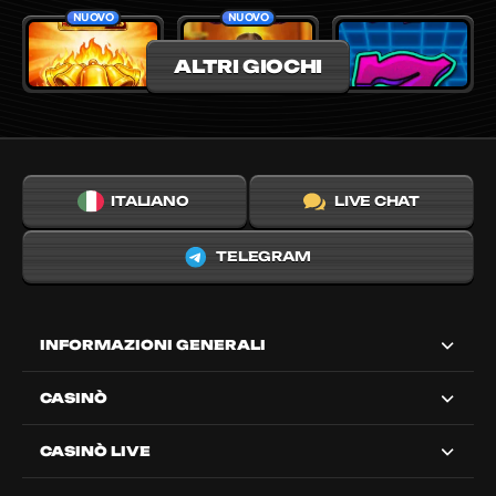
NUOVO
NUOVO
Big Bells Fire (Hold and Win)
Book of Tomes 6
Oldskool Spin 243
ALTRI GIOCHI
ITALIANO
LIVE CHAT
TELEGRAM
INFORMAZIONI GENERALI
CASINÒ
CASINÒ LIVE