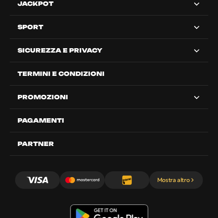
JACKPOT
SPORT
SICUREZZA E PRIVACY
TERMINI E CONDIZIONI
PROMOZIONI
PAGAMENTI
PARTNER
Mostra altro