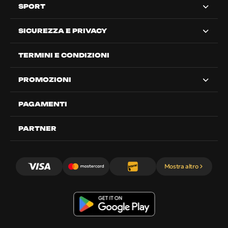
SPORT
SICUREZZA E PRIVACY
TERMINI E CONDIZIONI
PROMOZIONI
PAGAMENTI
PARTNER
Mostra altro