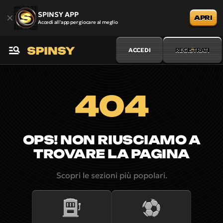
SPINSY APP
APRI
Accedi all'app per giocare al meglio
ACCEDI
REGISTRATI
404
OPS! NON RIUSCIAMO A
TROVARE LA PAGINA
Scopri le sezioni più popolari.