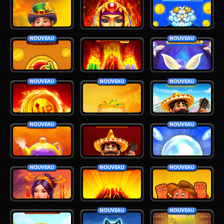
Lucky Penny 2
Egypt Fire
Lord of Thunder
NOUVEAU
NOUVEAU
Chili Coins
3 Coin Volcanoes
4 Fairy Flowers
NOUVEAU
NOUVEAU
NOUVEAU
Coin UP: Hot Fire
4 Pots of Egypt
3 Super Hot Chillies
NOUVEAU
NOUVEAU
3 Hot Teapots
3 Hot Chillies
Coin UP: Lightning
NOUVEAU
NOUVEAU
NOUVEAU
Coin Princess 1000
Lava Coins 2
Rush for Gold
NOUVEAU
NOUVEAU
3 Clover Pots
4 Wolf Drums
Little Farm