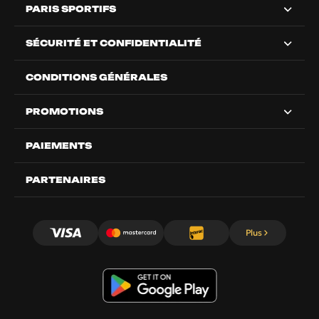
PARIS SPORTIFS
SÉCURITÉ ET CONFIDENTIALITÉ
CONDITIONS GÉNÉRALES
PROMOTIONS
PAIEMENTS
PARTENAIRES
Plus