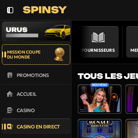
URUS
PROMOTION
FOURNISSEURS
MEI
MISSION COUPE
DU MONDE
TOUS LES JE
PROMOTIONS
NOUVEAU
Gravity Blackjack
Gravit
ACCUEIL
CASINO
Virtual Monaco Roulette
Live R
CASINO EN DIRECT