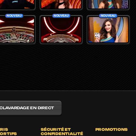
NOUVEAU
NOUVEAU
NOUVEAU
o Roulette
Gravity Auto Roulette
Take Deal Or Risk Blackjack
CLAVARDAGE EN DIRECT
RIS
SÉCURITÉ ET
PROMOTIONS
ORTIFS
CONFIDENTIALITÉ