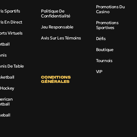
Promotions Du
is Sportifs
Politique De
Casino
Confidentialité
is En Direct
Promotions
Jeu Responsable
Sportives
rts Virtuels
Avis Sur Les Témoins
Défis
tball
Boutique
nnis
Tournois
nis De Table
VIP
sketball
CONDITIONS
GÉNÉRALES
 Hockey
erican
tball
seball