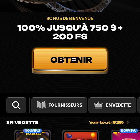
BONUS PREMIER DÉPÔT SPORTS
BONUS DE BIENVENUE
100% JUSQU’À 750 $ +
100 %
JUSQU’À
150 $
200 FS
OBTENIR
OBTENIR
FOURNISSEURS
EN VEDETTE
EN VEDETTE
Voir tout (529)
NOUVEAU
NOUVEAU
Crack The Piggy Bank Express
100 Super Hot
Super 7's Boost