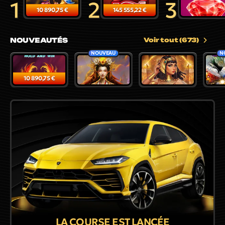
1
2
3
10 890,75 €
145 555,22 €
NOUVEAUTÉS
Voir tout (673)
NOUVEAU
N
Inferno Rising: Hold & Win
Story Of Amaterasu
The Age of Cleopatra
3 Runaw
10 890,75 €
 LA COURSE EST LANCÉE 