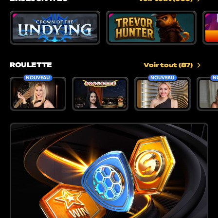
Crown of the Undying
Trevor Hunter
Infer
ROULETTE
Voir tout (87)
NOUVEAU
NOUVEAU
N
Gold Saloon Roulette
Vegas Roulette 500x
Gold Roulette
French 