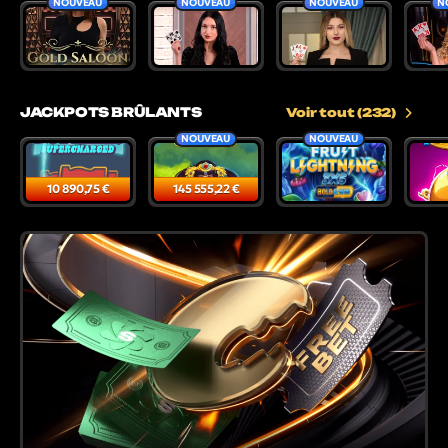
NOUVEAU
NOUVEAU
NOUVEAU
N
Gold Saloon Blackjack
Luxe Blackjack 2
VIP Blackjack 1
Gravity
JACKPOTS BRÛLANTS
Voir tout (232)
NOUVEAU
NOUVEAU
777 Hot Reels: Supercharged
Amaterasu's Treasures x1000
Fruit Lightning 3x5
Piggy P
10 890,75 €
145 555,22 €