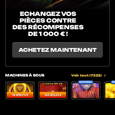
ECHANGEZ VOS
PIÈCES CONTRE
DES RÉCOMPENSES
DE 1 000 € !
ACHETEZ MAINTENANT
MACHINES À SOUS
Voir tout (7222)
NOUVEAU
N
Super Grand Link Express: Hold & Win
Shining Crown
3 Gods Of Goalympus
10 890,75 €
145 555,22 €