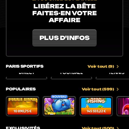
LIBÉREZ LA BÊTE
FAITES-EN VOTRE
AFFAIRE
PLUS D'INFOS
PARIS EN
PARIS SPORTIFS
Voir tout (9)
DIRECT
FOOTBALL
TENNIS
POPULAIRES
Voir tout (599)
NOUVEAU
Break the Piggy Bank
3 Super Porky Banks
100 Golden Coins: Reel Fishing
10 890,75 €
145 555,22 €
EXCLUSIVITÉS
Voir tout (500)