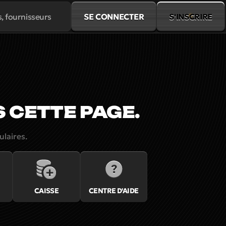
s, fournisseurs
SE CONNECTER
S'INSCRIRE
 CETTE PAGE.
ulaires.
CAISSE
CENTRE D'AIDE