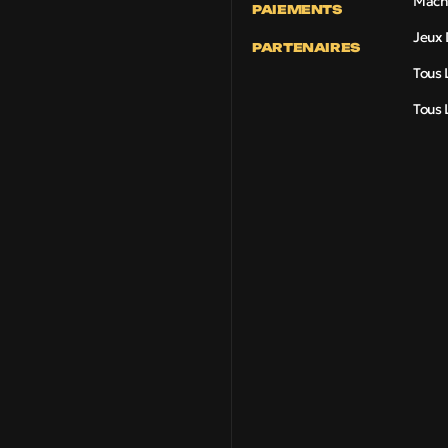
Mach
PAIEMENTS
Jeux 
PARTENAIRES
Tous 
Tous 