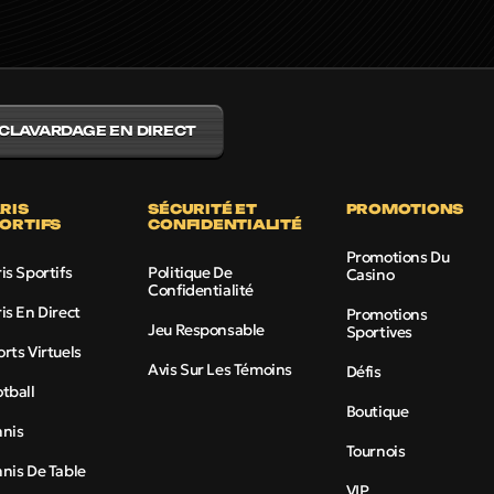
CLAVARDAGE EN DIRECT
RIS
SÉCURITÉ ET
PROMOTIONS
ORTIFS
CONFIDENTIALITÉ
Promotions Du
is Sportifs
Politique De
Casino
Confidentialité
is En Direct
Promotions
Jeu Responsable
Sportives
rts Virtuels
Avis Sur Les Témoins
Défis
tball
Boutique
nnis
Tournois
nis De Table
VIP