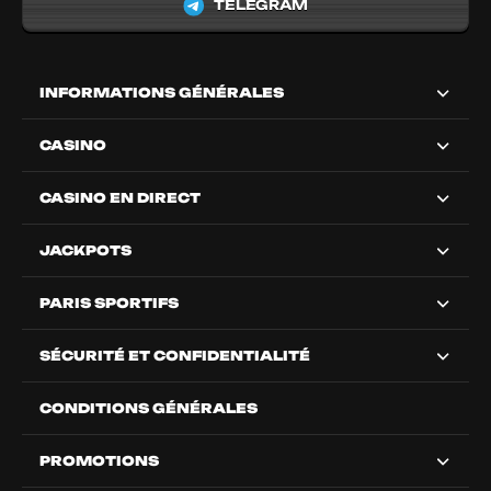
TELEGRAM
INFORMATIONS GÉNÉRALES
CASINO
CASINO EN DIRECT
JACKPOTS
PARIS SPORTIFS
SÉCURITÉ ET CONFIDENTIALITÉ
CONDITIONS GÉNÉRALES
PROMOTIONS