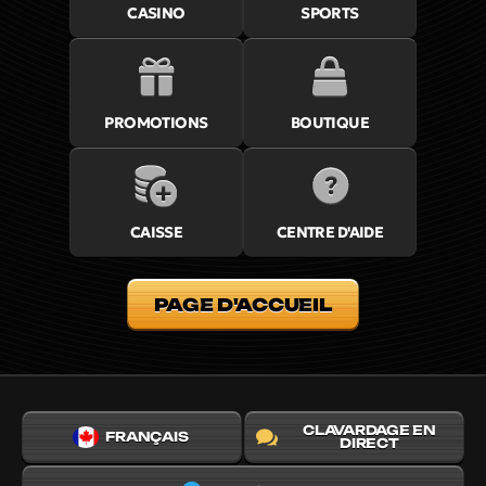
CASINO
SPORTS
PROMOTIONS
BOUTIQUE
CAISSE
CENTRE D'AIDE
PAGE D'ACCUEIL
CLAVARDAGE EN
FRANÇAIS
DIRECT