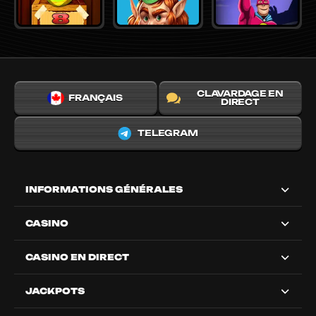
CLAVARDAGE EN
FRANÇAIS
DIRECT
TELEGRAM
INFORMATIONS GÉNÉRALES
CASINO
CASINO EN DIRECT
JACKPOTS