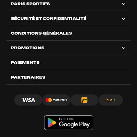
PARIS SPORTIFS
SÉCURITÉ ET CONFIDENTIALITÉ
CONDITIONS GÉNÉRALES
PROMOTIONS
PAIEMENTS
PARTENAIRES
Plus