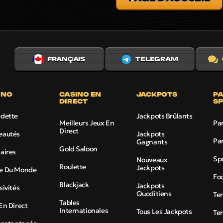
FRANÇAIS
TELEGRAM
INO
CASINO EN
JACKPOTS
PA
DIRECT
SP
edette
Jackpots Brûlants
Meilleurs Jeux En
Par
Direct
eautés
Jackpots
Par
Gagnants
Gold Saloon
aires
Spo
Nouveaux
Roulette
Jackpots
e Du Monde
Foo
Blackjack
Jackpots
sivités
Quoditiens
Te
Tables
En Direct
Internationales
Tous Les Jackpots
Ten