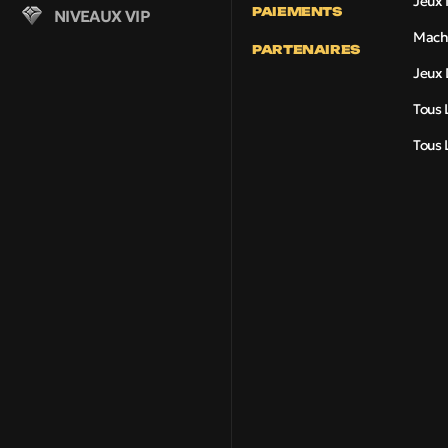
Jeux 
PAIEMENTS
NIVEAUX VIP
Mach
PARTENAIRES
Jeux 
Tous 
Tous 