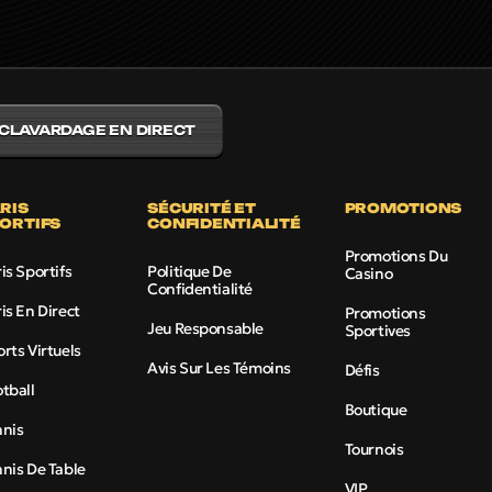
CLAVARDAGE EN DIRECT
RIS
SÉCURITÉ ET
PROMOTIONS
ORTIFS
CONFIDENTIALITÉ
Promotions Du
is Sportifs
Politique De
Casino
Confidentialité
is En Direct
Promotions
Jeu Responsable
Sportives
rts Virtuels
Avis Sur Les Témoins
Défis
tball
Boutique
nnis
Tournois
nis De Table
VIP