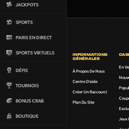
JACKPOTS
SPORTS
PARIS EN DIRECT
SPORTS VIRTUELS
INFORMATIONS
CAS
GÉNÉRALES
En V
DÉFIS
À Propos De Nous
Nouv
Centre D'aide
TOURNOIS
Popul
Créer Un Raccourci
Coup
BONUS CRAB
Plan Du Site
Exclu
BOUTIQUE
Jeux 