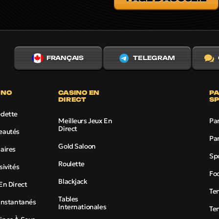
FRANÇAIS
TELEGRAM
INO
CASINO EN
PA
DIRECT
SP
edette
Meilleurs Jeux En
Par
Direct
eautés
Par
Gold Saloon
aires
Spo
Roulette
sivités
Foo
Blackjack
En Direct
Te
Tables
Instantanés
Internationales
Ten