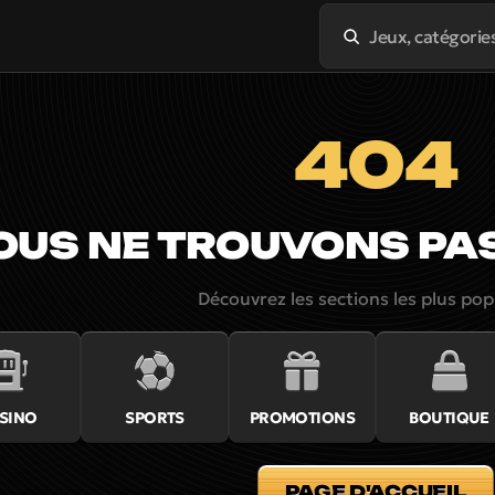
Jeux, catégorie
404
OUS NE TROUVONS PAS
Découvrez les sections les plus pop
SINO
SPORTS
PROMOTIONS
BOUTIQUE
PAGE D'ACCUEIL