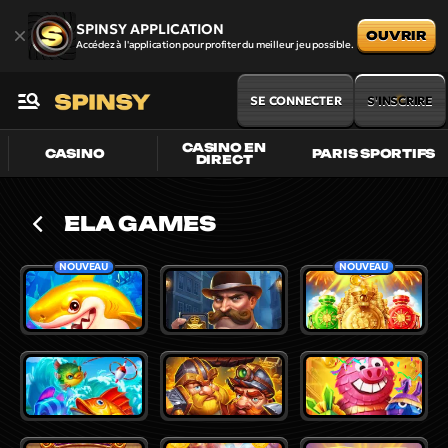
SPINSY APPLICATION
OUVRIR
Accédez à l'application pour profiter du meilleur jeu possible.
SE CONNECTER
S'INSCRIRE
CASINO EN
CASINO
PARIS SPORTIFS
DIRECT
ELA GAMES
NOUVEAU
NOUVEAU
It's Shark Time
Detective Fortune
Riches Express
Fish And Spins
Lucky Dwarfs
Pinatas Festival