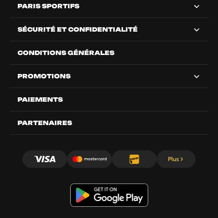
PARIS SPORTIFS
SÉCURITÉ ET CONFIDENTIALITÉ
CONDITIONS GÉNÉRALES
PROMOTIONS
PAIEMENTS
PARTENAIRES
Plus