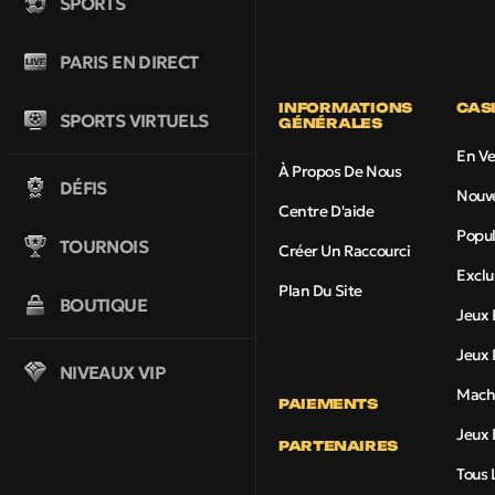
SPORTS
PARIS EN DIRECT
INFORMATIONS
CAS
SPORTS VIRTUELS
GÉNÉRALES
En V
À Propos De Nous
DÉFIS
Nouv
Centre D'aide
Popul
TOURNOIS
Créer Un Raccourci
Exclu
Plan Du Site
BOUTIQUE
Jeux 
Jeux 
NIVEAUX VIP
Mach
PAIEMENTS
Jeux 
PARTENAIRES
Tous 