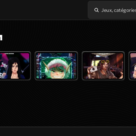
Jeux, catégorie
M
The Hatter’s Mad Tea Party
Evil Elf
The Armory
Ete