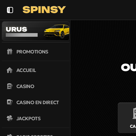
URUS
PROMOTION
PROMOTIONS
OU
ACCUEIL
CASINO
CASINO EN DIRECT
JACKPOTS
CA