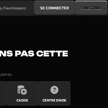
s, Fournisseurs
SE CONNECTER
S'INSCRIRE
NS PAS CETTE
laires.
CAISSE
CENTRE D'AIDE