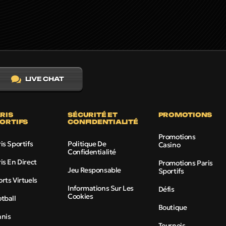
LIVE CHAT
RIS
SÉCURITÉ ET
PROMOTIONS
ORTIFS
CONFIDENTIALITÉ
Promotions
is Sportifs
Politique De
Casino
Confidentialité
is En Direct
Promotions Paris
Jeu Responsable
Sportifs
rts Virtuels
Informations Sur Les
Défis
Cookies
tball
Boutique
nnis
Tournois