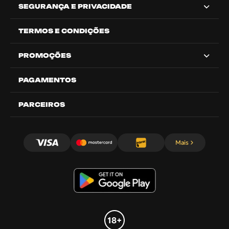
SEGURANÇA E PRIVACIDADE
TERMOS E CONDIÇÕES
PROMOÇÕES
PAGAMENTOS
PARCEIROS
Mais