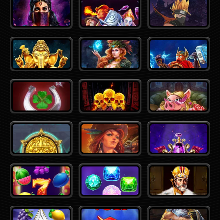
10,001 Nights
Cirque de la Fortune
Ninja Ways
Path of Destiny
Sylvan Spirits
Thor's Vengeance
Win Escalator
Devil's Number
Piggy Riches Megaways
Aztec Spins
Bounty Raid
Crystal Mirror
Five Star Power Reels
Gems Gone Wild
Golden Tsar
Mega Rise
Cash Volt
War Of Gods