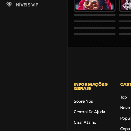
NÍVEIS VIP
INFORMAÇÕES
CAS
GERAIS
Top
Sobre Nós
Novo
Central De Ajuda
Popul
Criar Atalho
Copa