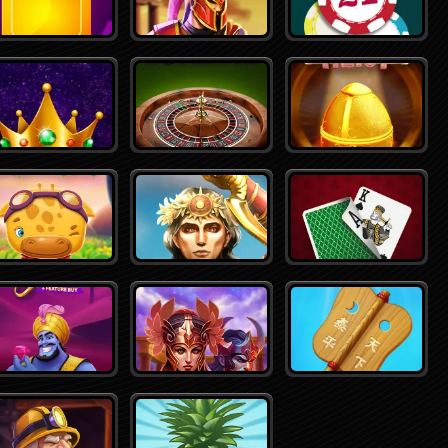
el of Fortune
Roulette
Grand Heist
ky Wildlife
Infinity Tower
Blackjack Supreme Single Hand Perfect Pairs
Genie's Secret Feature Buy
Ryse of the Mighty Gods
GanBaruto Battle
tune Miner
Reel Fruitz Frenzy