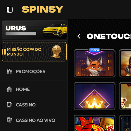
URUS
PROMOÇÃO
ONETOUC
MISSÃO COPA DO
NOVO
MUNDO
Grand Hotel Royale
PROMOÇÕES
Bonus Track
God H
HOME
CASSINO
Fire Combo
Steam
CASSINO AO VIVO