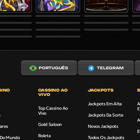
PORTUGUÊS
TELEGRAM
SINO
CASSINO AO
JACKPOTS
VIVO
Jackpots Em Alta
A
Top Cassino Ao
E
Vivo
s
Jackpots Da Sorte
A
Gold Saloon
ares
Novos Jackpots
E
Roleta
 Do Mundo
Todos Os Jackpots