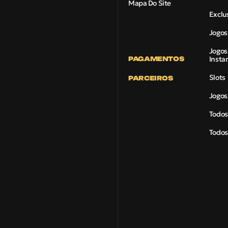
Mapa Do Site
Exclu
Jogos
Jogos
Insta
PAGAMENTOS
Slots
PARCEIROS
Jogos
Todos
Todos