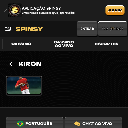
APLICAÇÃO SPINSY
ABRIR
Entre no app para conseguir jogar melhor
ENTRAR
REGISTRE-SE
CASSINO
CASSINO
ESPORTES
AO VIVO
KIRON
Kiron virtual sports
PORTUGUÊS
CHAT AO VIVO