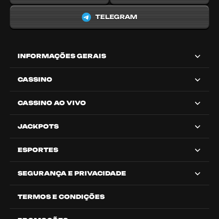
TELEGRAM
INFORMAÇÕES GERAIS
CASSINO
CASSINO AO VIVO
JACKPOTS
ESPORTES
SEGURANÇA E PRIVACIDADE
TERMOS E CONDIÇÕES