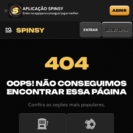
APLICAÇÃO SPINSY
ABRIR
Entre no app para conseguir jogar melhor
ENTRAR
REGISTRE-SE
404
OOPS! NÃO CONSEGUIMOS
ENCONTRAR ESSA PÁGINA
Confira as seções mais populares.