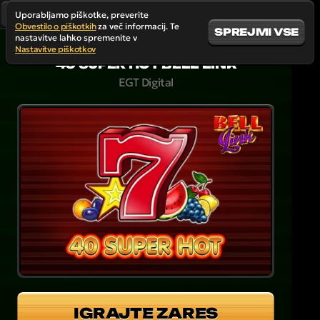
Uporabljamo piškotke, preverite
Obvestilo o piškotkih
za več informacij. Te
SPREJMI VSE
nastavitve lahko spremenite v
Nastavitve piškotkov
40 SUPER HOT BELL LINK
EGT Digital
IGRAJTE ZARES