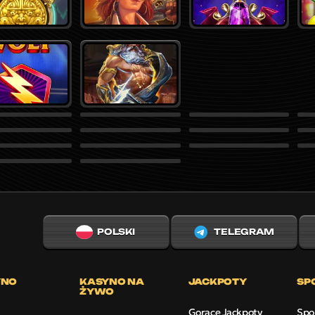
olt
War Of Gods
POLSKI
TELEGRAM
YNO
KASYNO NA
JACKPOTY
SP
ŻYWO
Gorące Jackpoty
Spo