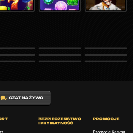
CZAT NA ŻYWO
ORT
BEZPIECZEŃSTWO
PROMOCJE
I PRYWATNOŚĆ
rt
Promocje Kasyna