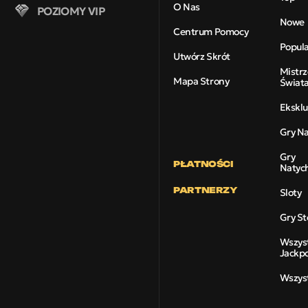
O Nas
POZIOMY VIP
Nowe
Centrum Pomocy
Popul
Utwórz Skrót
Mistr
Mapa Strony
Świat
Ekskl
Gry N
Gry
PŁATNOŚCI
Natyc
PARTNERZY
Sloty
Gry S
Wszys
Jackp
Wszyst