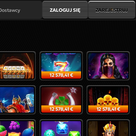
 Dostawcy
ZALOGUJ SIĘ
ZAREJESTRUJ
den Cryptex
Arcade Bomb
10,001 Nights
12 578,41 €
r's Vengeance
Win Escalator
Devil's Number
12 578,41 €
12 578,41 €
e Star Power Reels
Gems Gone Wild
Golden Tsar