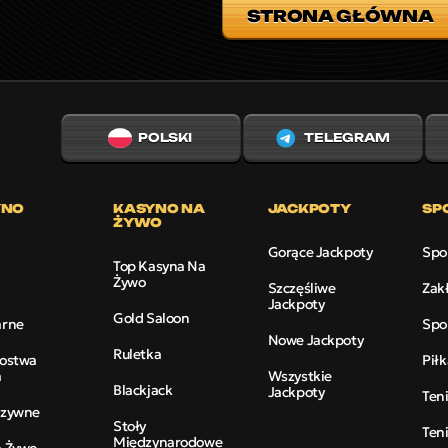
STRONA GŁÓWNA
POLSKI
TELEGRAM
YNO
KASYNO NA
JACKPOTY
SP
ŻYWO
Gorące Jackpoty
Spo
Top Kasyna Na
Żywo
Szczęśliwe
Zak
Jackpoty
Gold Saloon
arne
Spo
Nowe Jackpoty
Ruletka
zostwa
Pił
a
Wszystkie
Blackjack
Jackpoty
Ten
uzywne
Stoły
Ten
Międzynarodowe