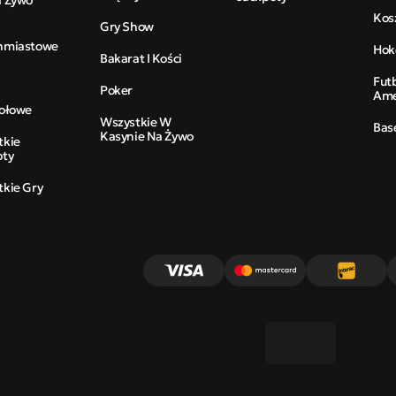
a Żywo
Kos
Gry Show
hmiastowe
Hok
Bakarat I Kości
Fut
Poker
Ame
tołowe
Wszystkie W
Bas
Kasynie Na Żywo
tkie
oty
kie Gry