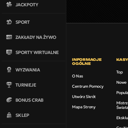
JACKPOTY
SPORT
ZAKŁADY NA ŻYWO
SPORTY WIRTUALNE
INFORMACJE
KAS
OGÓLNE
WYZWANIA
Top
O Nas
Nowe
TURNIEJE
Centrum Pomocy
Popul
Utwórz Skrót
BONUS CRAB
Mistr
Mapa Strony
Świat
SKLEP
Ekskl