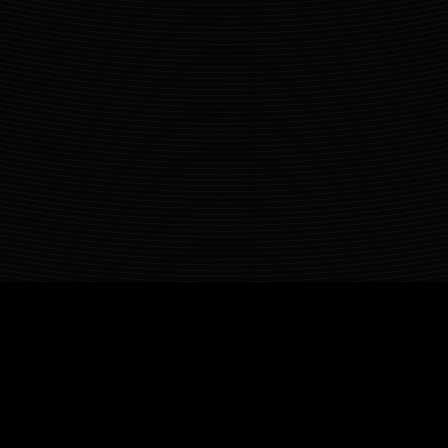
SPINSY SPORTSBOOK PARA SA PAMBIHIRANG ODDS
Binibigyan ka ng Spinsy ng access sa mga pinakabagong sporting event sa
buong mundo. Gamitin ang pagkakataong ito para pumusta online, na