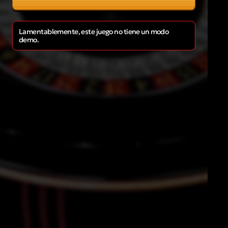
Lamentablemente, este juego no tiene un modo
demo.