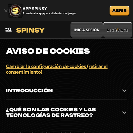
APP SPINSY
ABRIR
Accede a la app para disfrutar del juego
INICIA SESIÓN
REGÍSTRATE
AVISO DE COOKIES
Cambiar la configuración de cookies (retirar el
consentimiento)
INTRODUCCIÓN
¿QUÉ SON LAS COOKIES Y LAS
TECNOLOGÍAS DE RASTREO?