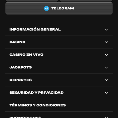
TELEGRAM
INFORMACIÓN GENERAL
CASINO
CASINO EN VIVO
JACKPOTS
DEPORTES
SEGURIDAD Y PRIVACIDAD
TÉRMINOS Y CONDICIONES
PROMOCIONES