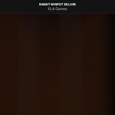
RABBIT WINPOT DELUXE
ELA Games