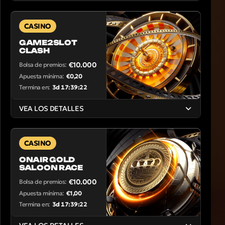
CASINO
GAME2SLOT
CLASH
€10.000
Bolsa de premios:
Apuesta mínima:
€0,20
Termina en:
3d 17:39:22
VEA LOS DETALLES
CASINO
ONAIR GOLD
SALOON RACE
€10.000
Bolsa de premios:
Apuesta mínima:
€1,00
Termina en:
3d 17:39:22