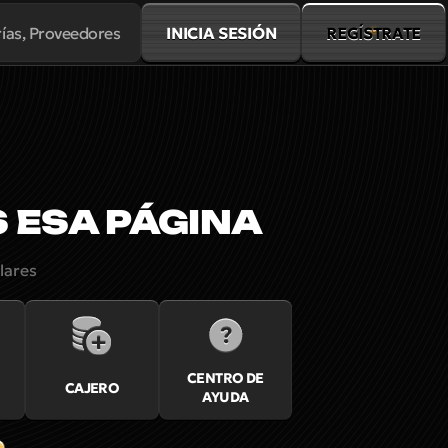
ías, Proveedores
INICIA SESIÓN
REGÍSTRATE
 ESA PÁGINA
lares
CENTRO DE
CAJERO
AYUDA