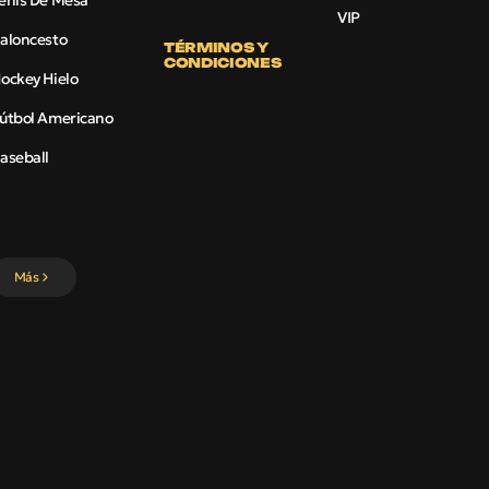
enis De Mesa
VIP
aloncesto
TÉRMINOS Y
CONDICIONES
ockey Hielo
útbol Americano
aseball
Más