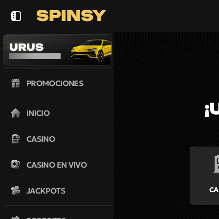
URUS
PROMOCIÓN
PROMOCIONES
¡
INICIO
CASINO
CASINO EN VIVO
CA
JACKPOTS