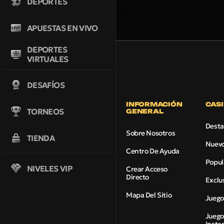
DEPORTES
APUESTAS EN VIVO
DEPORTES
VIRTUALES
DESAFÍOS
INFORMACIÓN
CAS
TORNEOS
GENERAL
Desta
Sobre Nosotros
TIENDA
Nuev
Centro De Ayuda
Popul
NIVELES VIP
Crear Acceso
Directo
Exclu
Mapa Del Sitio
Juego
Juego