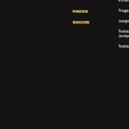
Insta
Trag
PAGOS
Juego
SOCIOS
Todos
Jackp
Todos