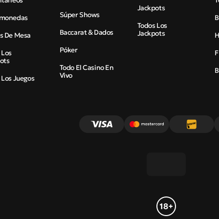
ntáneos
T
Jackpots
Súper Shows
amonedas
B
Todos Los
Baccarat & Dados
Jackpots
s De Mesa
H
Póker
 Los
F
ots
Todo El Casino En
B
Vivo
 Los Juegos