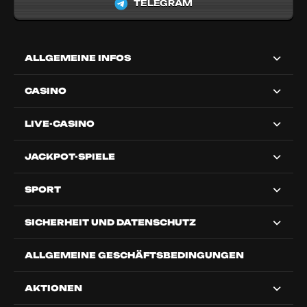
TELEGRAM
ALLGEMEINE INFOS
CASINO
LIVE-CASINO
JACKPOT-SPIELE
SPORT
SICHERHEIT UND DATENSCHUTZ
ALLGEMEINE GESCHÄFTSBEDINGUNGEN
AKTIONEN