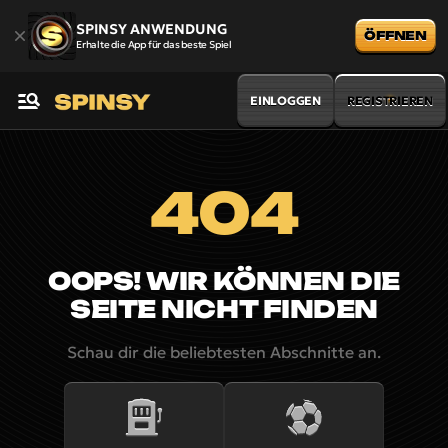
SPINSY ANWENDUNG
ÖFFNEN
Erhalte die App für das beste Spiel
EINLOGGEN
REGISTRIEREN
404
OOPS! WIR KÖNNEN DIE
SEITE NICHT FINDEN
Schau dir die beliebtesten Abschnitte an.