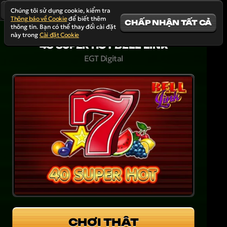
Chúng tôi sử dụng cookie, kiểm tra
Thông báo về Cookie
để biết thêm
CHẤP NHẬN TẤT CẢ
thông tin. Bạn có thể thay đổi cài đặt
này trong
Cài đặt Cookie
40 SUPER HOT BELL LINK
EGT Digital
CHƠI THẬT