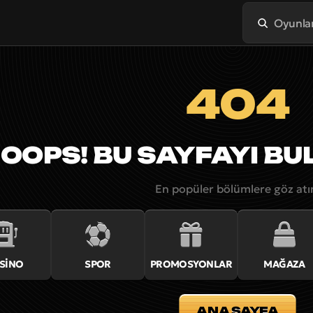
Oyunlar,
404
OOPS! BU SAYFAYI B
En popüler bölümlere göz atı
SINO
SPOR
PROMOSYONLAR
MAĞAZA
ANA SAYFA