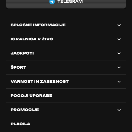
TELEGRAM
SPLOŠNE INFORMACIJE
IGRALNICA V ŽIVO
JACKPOTI
ŠPORT
VARNOST IN ZASEBNOST
POGOJI UPORABE
PROMOCIJE
PLAČILA